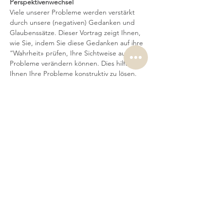
Perspektivenwechsel
Viele unserer Probleme werden verstärkt 
durch unsere (negativen) Gedanken und 
Glaubenssätze. Dieser Vortrag zeigt Ihnen, 
wie Sie, indem Sie diese Gedanken auf ihre 
“Wahrheit» prüfen, Ihre Sichtweise auf Ihre 
Probleme verändern können. Dies hilft 
Ihnen Ihre Probleme konstruktiv zu lösen.
Dienstag,  
19.30-21.00 Uhr
10.11.2020,  
Badenerstrasse 17a) (Ludothek, 1.OG), 8952 
Schlieren
Kosten: CHF 25.00 (Für Mitglieder der 
Freizeitvereinigung Schlieren CHF 15.00)
Weiterlesen >
Diese Veranstaltung teilen