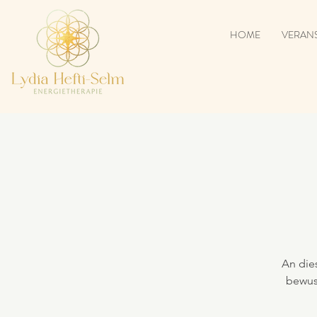
HOME
VERAN
An die
bewus