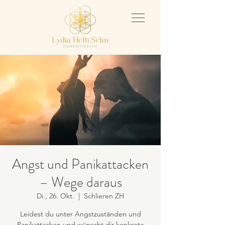
Angst und Panikattacken
– Wege daraus
Di., 26. Okt.
  |  
Schlieren ZH
Leidest du unter Angstzuständen und
Panikattacken und wünscht dir konkrete